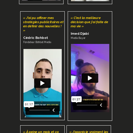
« J’ai pu affiner mes
« C’est la meilleure
stratégies publicitaires et
décision que j’ai faite de
en définir des nouvelles !
ma vie »
»
Imed Djabi
Cédric Bohbot
Media Buyer
Fondateur Bohbot Media
« À peine un mois et ça
« J’apprécie vraiment les