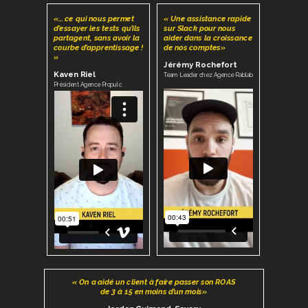
«… ce qui nous permet
« Une assistance rapide
d’essayer les tests qu’ils
sur Slack pour nous
partagent, sans avoir la
aider dans la croissance
courbe d’apprentissage !
de nos comptes»
»
Jérémy Rochefort
Kaven Riel
Team Leader chez Agence Rablab
Président Agence Propulc
« On a aidé un client à faire passer son ROAS
de 3 à 15 en moins d’un mois»