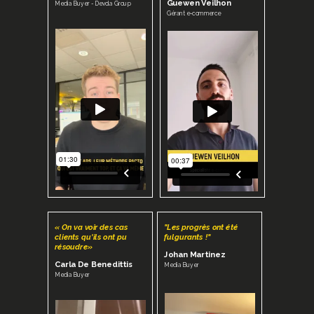
Guewen Veilhon
Media Buyer - Devola Group
Gérant e-commerce
« On va voir des cas
"Les progrès ont été
clients qu'ils ont pu
fulgurants !"
résoudre»
Johan Martinez
Carla De Benedittis
Media Buyer
Media Buyer