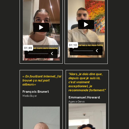
"Alors, je dois dire que,
« En fouillant Internet, j'ai
depuis que je suis là,
trouvé ça nul part
c'est vraiment
ailleurs»
exceptionnel, je
recommande fortement."
François Brunet
Media Buyer
Emmanuel Howard
Agence Denvo