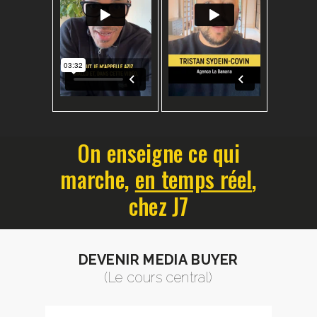
On enseigne ce qui
marche,
en temps réel
,
chez J7
DEVENIR MEDIA BUYER
(Le cours central)