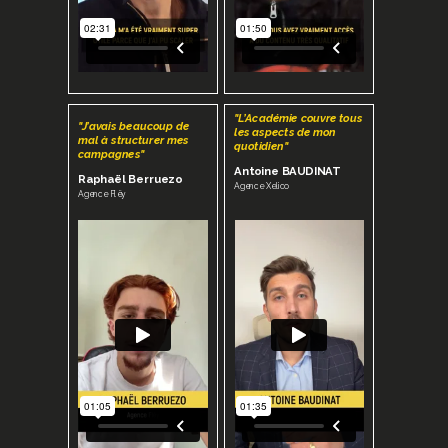
"L’Académie couvre tous
"J’avais beaucoup de
les aspects de mon
mal à structurer mes
quotidien"
campagnes"
Antoine BAUDINAT
Raphaël Berruezo
Agence Xelico
Agence Flëy