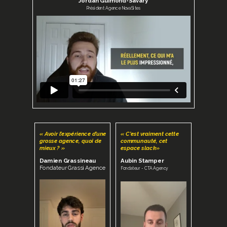
Jordan Guimond-Savary
Président Agence NovaSites
« Avoir l’expérience d’une
« C'est vraiment cette
grosse agence, quoi de
communauté, cet
mieux ? »
espace slack»
Damien Grassineau
Aubin Stamper
Fondateur Grassi Agence
Fondateur - CTA Agency