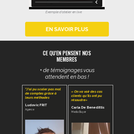
Exemple d'atelier en live
EN SAVOIR PLUS
CE QU'EN PENSENT NOS
MEMBRES
+ de témoignages vous
attendent en bas !
"J'ai pu scaler pas mal
« On va voir des cas
de comptes grâce à
clients qu'ils ont pu
leurs méthodes
résoudre»
Ludovic FRIT
Carla De Benedittis
Agence
Media Buyer