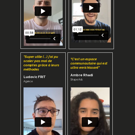
"Super utile (...) j'ai pu
"C'est un espace
scaler pas mal de
communautaire qui est
comptes grâce à leurs
ultra enrichissant"
méthodes
Ambre Rhadi
Ludovic FRIT
Shape Ads
Agence